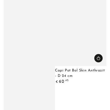
Capi Pot Bol Skin Anthrazit
- D 24 cm
Regulärer
,45
62
€
Preis