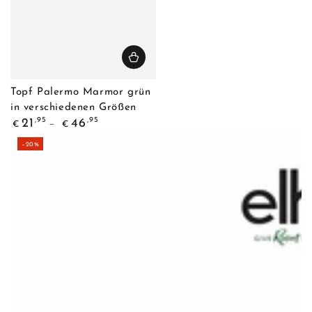
Topf Palermo Marmor grün
in verschiedenen Größen
Regulärer
,95
,95
21
46
€
€
Preis
–20%