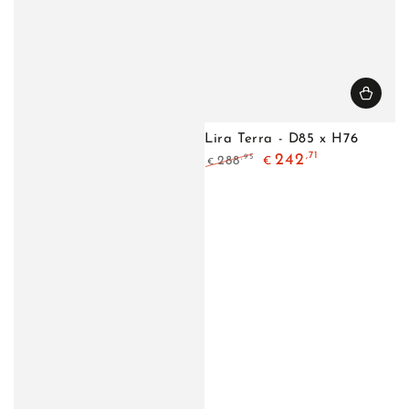
Lira Terra - D85 x H76
,71
242
,95
288
€
€
Regulärer
Verkaufspreis
Preis