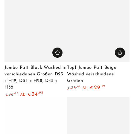
Jumbo Patt Black Washed in
Topf Jumbo Patt Beige
verschiedenen Größen D23
Washed verschiedene
x H19, D34 x H28, D45 x
Größen
,19
Ab
29
H38
,95
33
€
€
Regulärer
Verkaufspreis
,95
Ab
34
,95
76
€
€
Preis
Regulärer
Verkaufspreis
Preis