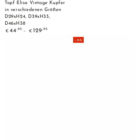
Topf Elisa Vintage Kupfer
in verschiedenen Größen
D29xH24, D39xH33,
D46xH38
Regulärer
,95
,95
44
129
€
€
Preis
–16%