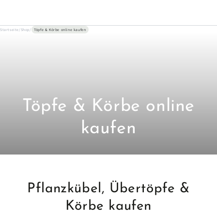
ZUM INHALT
SPRINGEN
Startseite
/
Shop
/
Töpfe & Körbe online kaufen
Kollektion:
Töpfe & Körbe online
kaufen
Pflanzkübel, Übertöpfe &
Körbe kaufen