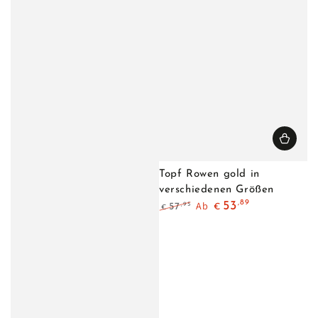
Topf Rowen gold in
verschiedenen Größen
,89
Ab
53
,95
57
€
€
Regulärer
Verkaufspreis
Preis