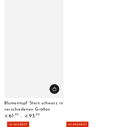
Blumentopf Stein schwarz in
verschiedenen Größen
Regulärer
,95
,95
61
93
€
€
Preis
IM ANGEBOT
IM ANGEBOT