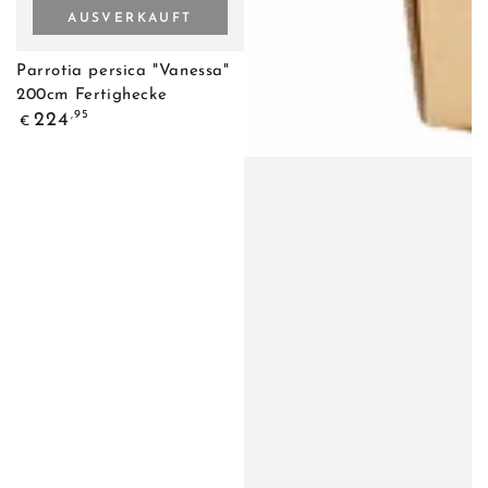
AUSVERKAUFT
Parrotia persica "Vanessa"
200cm Fertighecke
Regulärer
,95
224
€
Preis