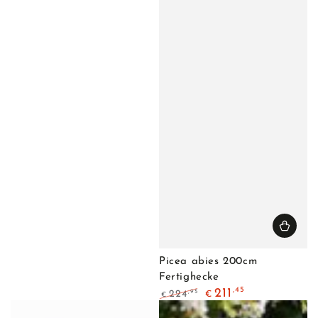
Picea abies 200cm
Fertighecke
,45
211
,95
224
€
€
Regulärer
Verkaufspreis