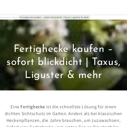
ZUM INHALT
SPRINGEN
Startseite
/
Shop
/
Fertighecke kaufen – sofort blickdicht | Taxus, Liguster & mehr
Kollektion:
Fertighecke kaufen –
sofort blickdicht | Taxus,
Liguster & mehr
Eine
Fertighecke
ist die schnellste Lösung für einen
dichten Sichtschutz im Garten. Anders als bei klassischen
Heckenpflanzen, die Jahre brauchen, um zuzuwachsen,