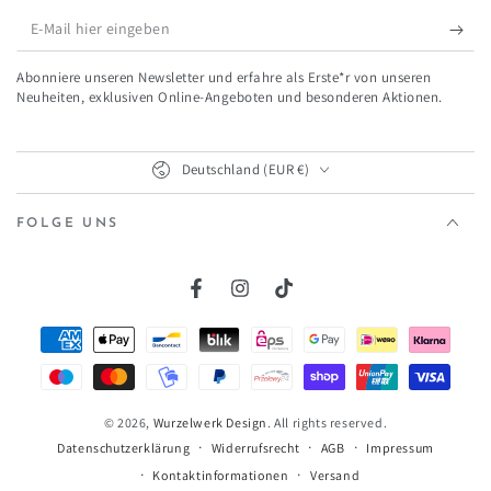
E-
Mail
Abonniere unseren Newsletter und erfahre als Erste*r von unseren
hier
Neuheiten, exklusiven Online-Angeboten und besonderen Aktionen.
eingeben
Land/Region
Deutschland (EUR €)
FOLGE UNS
Facebook
Instagram
TikTok
Zahlungsmöglichkeiten
© 2026,
Wurzelwerk Design
. All rights reserved.
Widerrufsrecht
AGB
Impressum
Datenschutzerklärung
Kontaktinformationen
Versand