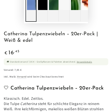
Catherina Tulpenzwiebeln – 20er-Pack |
Weiß & edel
Regulärer
,45
16
€
Preis
🚚 Standardversand 7,95 € – Großpflanzen & Paletten abweichend.
Versanddetails
Versand: 7,95 €
inkl. MwSt.
Versand
wird beim Checkout berechnet
🤍
Catherina Tulpenzwiebeln – 20er-Pack
Klassisch. Edel. Zeitlos.
Die Tulpe
Catherina
steht für schlichte Eleganz in reinem
Weiß. Ihre kelchförmigen, makellos weißen Blüten strahlen