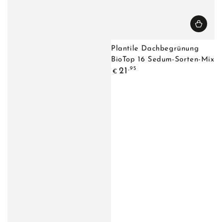
Plantile Dachbegrünung
BioTop 16 Sedum-Sorten-Mix
Regulärer
,95
21
€
Preis