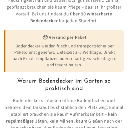
Feuchtigkeit hält und dabei noch gut aussieht. Einmal
gepflanzt brauchen sie kaum Pflege – das ist ihr größter
Vorteil. Bei uns findest du
über 90 winterharte
Bodendecker
für jeden Standort.
📦 Versand per Paket
Bodendecker werden frisch und transportsicher per
Paketdienst geliefert. Lieferzeit 3–5 Werktage. Direkt
nach Erhalt einpflanzen oder schattig zwischenlagern
und feucht halten.
Warum Bodendecker im Garten so
praktisch sind
Bodendecker schließen offene Bodenflächen und
nehmen dem Unkraut buchstäblich den Platz weg. Einmal
etabliert brauchen sie kaum Aufmerksamkeit –
kein
regelmäßiges Jäten, kein Mähen, kaum Gießen
nach der
Anwachsphase. Wer Bodendecker pflanzt, investiert