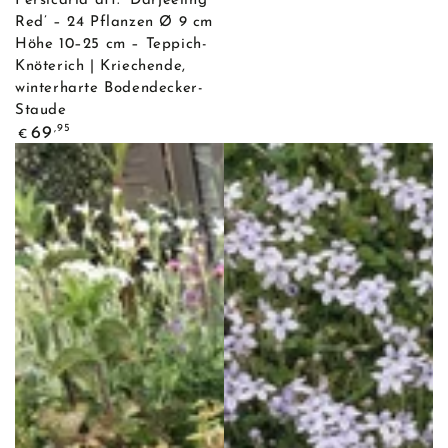
Persicaria aff. ‘Darjeeling
Red’ – 24 Pflanzen Ø 9 cm
Höhe 10–25 cm – Teppich-
Knöterich | Kriechende,
winterharte Bodendecker-
Staude
Regulärer
,95
69
€
Preis