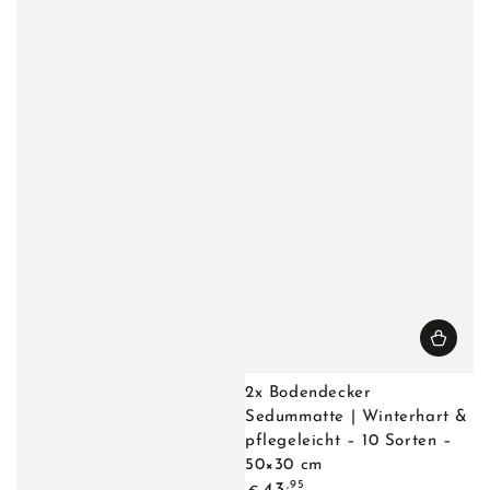
2x Bodendecker
Sedummatte | Winterhart &
pflegeleicht – 10 Sorten –
50×30 cm
Regulärer
,95