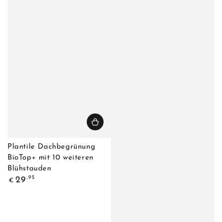
Plantile Dachbegrünung
BioTop+ mit 10 weiteren
Blühstauden
Regulärer
,95
29
€
Preis