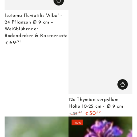
Isotoma fluviatilis 'Alba' –
24 Pflanzen Ø 9 cm –
Weißblühender
Bodendecker & Rasenersatz
Regulärer
,95
69
€
Preis
12x Thymian serpyllum -
Höhe 10-25 cm - Ø 9 cm
,19
30
,95
35
€
€
Regulärer
Verkaufspreis
–20%
Preis