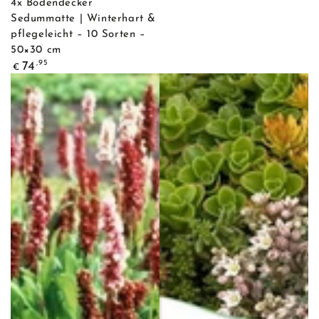
4x Bodendecker
Sedummatte | Winterhart &
pflegeleicht – 10 Sorten –
50×30 cm
Regulärer
,95
74
€
Preis