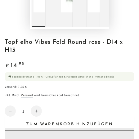
Topf elho Vibes Fold Round rose - D14 x
H13
Regulärer
,95
14
€
Preis
🚚 Standardversand 7,95 € – Großpflanzen & Paletten abweichend.
Versanddetails
Versand: 7,95 €
inkl. MwSt.
Versand
wird beim Checkout berechnet
Anzahl
Verringere
Erhöhe
die
die
ZUM WARENKORB HINZUFÜGEN
Menge
Menge
für
für