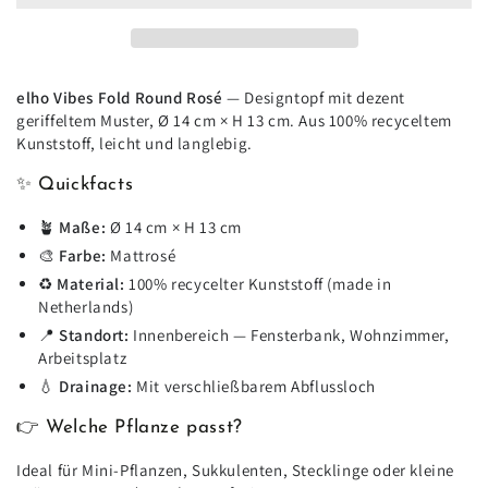
Topf
Topf
elho
elho
Vibes
Vibes
Fold
Fold
Round
Round
elho Vibes Fold Round Rosé
— Designtopf mit dezent
rose
rose
geriffeltem Muster, Ø 14 cm × H 13 cm. Aus 100% recyceltem
-
-
Kunststoff, leicht und langlebig.
D14
D14
x
x
✨ Quickfacts
H13
H13
🪴
Maße:
Ø 14 cm × H 13 cm
🎨
Farbe:
Mattrosé
♻️
Material:
100% recycelter Kunststoff (made in
Netherlands)
📍
Standort:
Innenbereich — Fensterbank, Wohnzimmer,
Arbeitsplatz
💧
Drainage:
Mit verschließbarem Abflussloch
👉 Welche Pflanze passt?
Ideal für Mini-Pflanzen, Sukkulenten, Stecklinge oder kleine