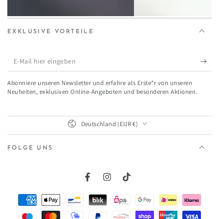
EXKLUSIVE VORTEILE
E-
Mail
Abonniere unseren Newsletter und erfahre als Erste*r von unseren
hier
Neuheiten, exklusiven Online-Angeboten und besonderen Aktionen.
eingeben
Land/Region
Deutschland (EUR €)
FOLGE UNS
Facebook
Instagram
TikTok
Zahlungsmöglichkeiten