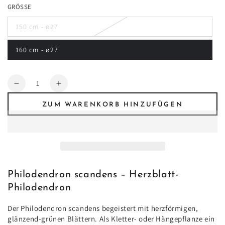
GRÖSSE
150 cm - ø27
Variante
ausverkauft
oder
160 cm - ø27
nicht
Variante
verfügbar
ausverkauft
oder
nicht
Anzahl
verfügbar
Verringere
Erhöhe
die
die
ZUM WARENKORB HINZUFÜGEN
Menge
Menge
für
für
Philodendron
Philodendron
scandens
scandens
|
|
Herzblatt-
Herzblatt-
Philodendron
Philodendron
Philodendron scandens – Herzblatt-
–
–
Philodendron
Pflegeleichte
Pflegeleichte
Kletter-
Kletter-
Der Philodendron scandens begeistert mit herzförmigen,
&amp;
&amp;
glänzend-grünen Blättern. Als Kletter- oder Hängepflanze ein
Hängepflanze
Hängepflanze