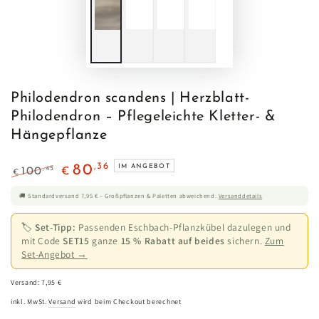
Philodendron scandens | Herzblatt-
Philodendron – Pflegeleichte Kletter- &
Hängepflanze
,36
80
IM ANGEBOT
,45
100
€
€
Regulärer
Verkaufspreis
🚚 Standardversand 7,95 € – Großpflanzen & Paletten abweichend.
Versanddetails
Preis
🏷
Set-Tipp:
Passenden Eschbach-Pflanzkübel dazulegen und
mit Code
SET15
ganze
15 % Rabatt auf beides
sichern.
Zum
Set-Angebot →
Versand: 7,95 €
inkl. MwSt.
Versand
wird beim Checkout berechnet