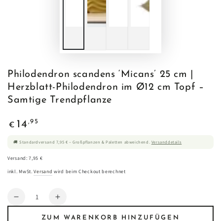
Philodendron scandens ‘Micans’ 25 cm |
Herzblatt-Philodendron im Ø12 cm Topf –
Samtige Trendpflanze
Regulärer
,95
14
€
Preis
🚚 Standardversand 7,95 € – Großpflanzen & Paletten abweichend.
Versanddetails
Versand: 7,95 €
inkl. MwSt.
Versand
wird beim Checkout berechnet
Anzahl
Verringere
Erhöhe
die
die
ZUM WARENKORB HINZUFÜGEN