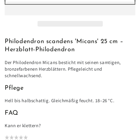
Menge
Menge
für
für
Philodendron
Philodendron
scandens
scandens
‘Micans’
‘Micans’
25
25
cm
cm
Philodendron scandens 'Micans' 25 cm –
|
|
Herzblatt-Philodendron
Herzblatt-
Herzblatt-
Philodendron
Philodendron
Der Philodendron Micans besticht mit seinen samtigen,
im
im
bronzefarbenen Herzblättern. Pflegeleicht und
Ø12
Ø12
schnellwachsend.
cm
cm
Topf
Topf
Pflege
–
–
Samtige
Samtige
Hell bis halbschattig. Gleichmäßig feucht. 18–26 °C.
Trendpflanze
Trendpflanze
FAQ
Kann er klettern?