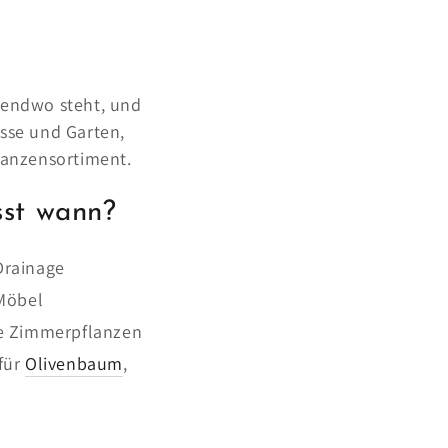
rgendwo steht, und
asse und Garten,
lanzensortiment.
sst wann?
 Drainage
Möbel
ße Zimmerpflanzen
 für
Olivenbaum
,