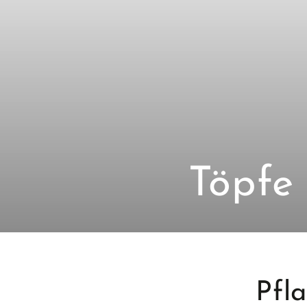
Kollek
Töpfe
Pfl