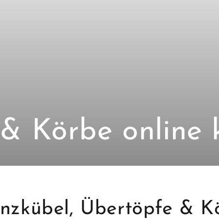
tion:
 & Körbe online 
anzkübel, Übertöpfe & K