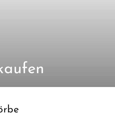
kaufen
örbe