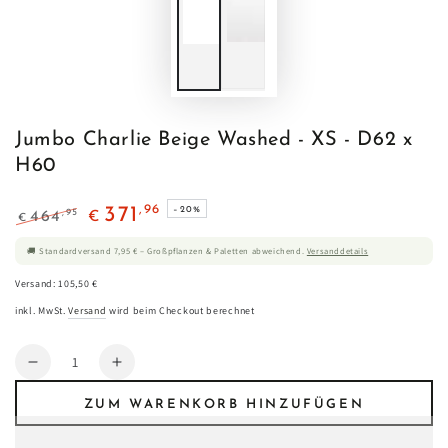
Jumbo Charlie Beige Washed - XS - D62 x
H60
,96
371
–20%
,95
464
€
€
Regulärer
Verkaufspreis
🚚 Standardversand 7,95 € – Großpflanzen & Paletten abweichend.
Versanddetails
Preis
Versand: 105,50 €
inkl. MwSt.
Versand
wird beim Checkout berechnet
Anzahl
Verringere
Erhöhe
die
die
ZUM WARENKORB HINZUFÜGEN
Menge
Menge
für
für