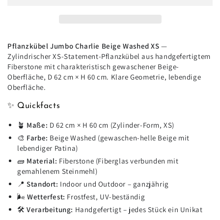
Jumbo
Jumbo
Charlie
Charlie
Beige
Beige
Washed
Washed
-
-
Pflanzkübel Jumbo Charlie Beige Washed XS
—
XS
XS
Zylindrischer XS-Statement-Pflanzkübel aus handgefertigtem
-
-
Fiberstone mit charakteristisch gewaschener Beige-
D62
D62
Oberfläche, D 62 cm × H 60 cm. Klare Geometrie, lebendige
x
x
Oberfläche.
H60
H60
✨ Quickfacts
🪴
Maße:
D 62 cm × H 60 cm (Zylinder-Form, XS)
🎨
Farbe:
Beige Washed (gewaschen-helle Beige mit
lebendiger Patina)
🧱
Material:
Fiberstone (Fiberglas verbunden mit
gemahlenem Steinmehl)
📍
Standort:
Indoor und Outdoor – ganzjährig
🌬️
Wetterfest:
Frostfest, UV-beständig
🛠️
Verarbeitung:
Handgefertigt – jedes Stück ein Unikat