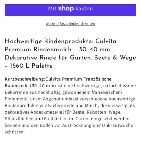
Menge
Menge
für
für
Culvita
Culvita
Premium
Premium
Weitere Bezahlmöglichkeiten
Rindenmulch
Rindenmulch
–
–
30–
30–
Hochwertige Rindenprodukte: Culvita
40
40
Premium Rindenmulch – 30–40 mm –
mm
mm
Dekorative Rinde für Garten, Beete & Wege
–
–
– 1560 L Palette
Dekorative
Dekorative
Rinde
Rinde
Kurzbeschreibung:Culvita Premium Französische
für
für
Baumrinde (30–40 mm)
ist eine hochwertige, naturbelassene
Garten,
Garten,
Dekorrinde aus nachhaltig gewonnenem französischem
Beete
Beete
Pinienholz. Unser Angebot umfasst verschiedene hochwertige
&amp;
&amp;
Rindenprodukte wie Kiefernrinde und Mulch, die vielseitig als
Wege
Wege
dekoratives Abdeckmaterial für Beete, Rabatten, Wege,
–
–
Pflanzflächen und Freiflächen im Garten eingesetzt werden
1560
1560
können und den Boden vor Austrocknung und Unkrautwuchs
L
L
schützen.
Palette
Palette