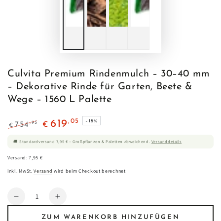
Culvita Premium Rindenmulch – 30–40 mm
– Dekorative Rinde für Garten, Beete &
Wege – 1560 L Palette
,05
619
–18%
,95
754
€
€
Regulärer
Verkaufspreis
🚚 Standardversand 7,95 € – Großpflanzen & Paletten abweichend.
Versanddetails
Preis
Versand: 7,95 €
inkl. MwSt.
Versand
wird beim Checkout berechnet
Anzahl
Verringere
Erhöhe
die
die
ZUM WARENKORB HINZUFÜGEN