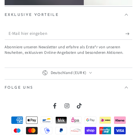
EXKLUSIVE VORTEILE
E-
Mail
Abonniere unseren Newsletter und erfahre als Erste*r von unseren
hier
Neuheiten, exklusiven Online-Angeboten und besonderen Aktionen.
eingeben
Land/Region
Deutschland (EUR €)
FOLGE UNS
Facebook
Instagram
TikTok
Zahlungsmöglichkeiten