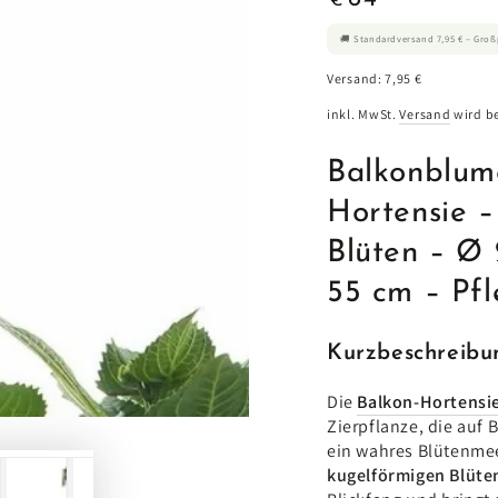
€
Preis
🚚 Standardversand 7,95 € – Gro
Versand: 7,95 €
inkl. MwSt.
Versand
wird b
Balkonblume
Hortensie –
en
Blüten – Ø 
55 cm – Pfl
Kurzbeschreibu
Die
Balkon-Hortensie
Zierpflanze, die auf 
ein wahres Blütenmeer
kugelförmigen Blüt