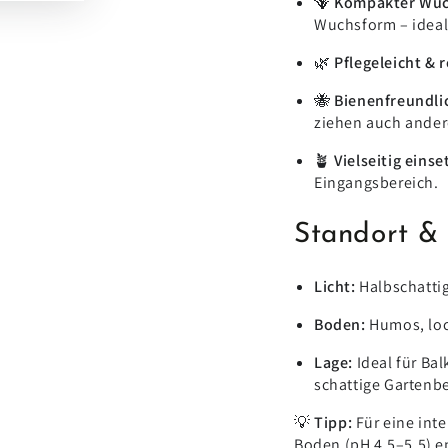
🪻
Kompakter Wuc
Wuchsform – ideal 
🌿
Pflegeleicht & 
🐝
Bienenfreundli
ziehen auch ander
🪴
Vielseitig einse
Eingangsbereich.
Standort &
Licht:
Halbschattig
Boden:
Humos, loc
Lage:
Ideal für Ba
schattige Gartenbe
💡
Tipp:
Für eine int
Boden (pH 4,5–5,5) 