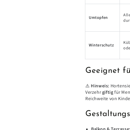
All
Umtopfen
dur
Küb
Winterschutz
ode
Geeignet fü
⚠️
Hinweis:
Hortensi
Verzehr
giftig
für Men
Reichweite von Kinde
Gestaltung
Balkon & Terrasse