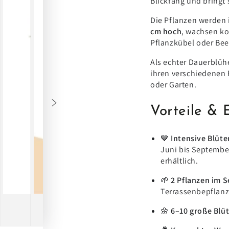
Blickfang und bringt
Die Pflanzen werden i
cm hoch
, wachsen ko
Pflanzkübel oder Bee
Als echter Dauerblüh
ihren verschiedenen
oder Garten.
Vorteile & 
💙
Intensive Blüte
Juni bis September
erhältlich.
🌱
2 Pflanzen im S
Terrassenbepflan
🌼
6–10 große Blü