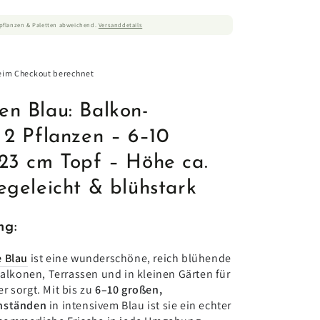
ßpflanzen & Paletten abweichend.
Versanddetails
eim Checkout berechnet
n Blau: Balkon-
 2 Pflanzen – 6–10
23 cm Topf – Höhe ca.
egeleicht & blühstark
ng:
 Blau
ist eine wunderschöne, reich blühende
Balkonen, Terrassen und in kleinen Gärten für
 sorgt. Mit bis zu
6–10 großen,
enständen
in intensivem Blau ist sie ein echter