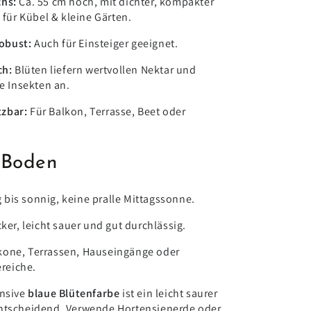
hs:
Ca. 55 cm hoch, mit dichter, kompakter
für Kübel & kleine Gärten.
robust:
Auch für Einsteiger geeignet.
ch:
Blüten liefern wertvollen Nektar und
e Insekten an.
tzbar:
Für Balkon, Terrasse, Beet oder
 Boden
 bis sonnig, keine pralle Mittagssonne.
ker, leicht sauer und gut durchlässig.
lkone, Terrassen, Hauseingänge oder
reiche.
ensive
blaue Blütenfarbe
ist ein leicht saurer
entscheidend. Verwende Hortensienerde oder