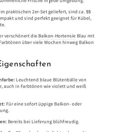
 sommerliche Frische in jede Umgebung.
m praktischen 2er-Set geliefert, sind ca.
55
mpakt und sind perfekt geeignet für Kübel,
te.
er verschönert die
Balkon-Hortensie
Blau mit
 Farbtönen über viele Wochen hinweg Balkon
Eigenschaften
nfarbe:
Leuchtend blaue Blütenbälle von
, auch in Farbtönen wie violett und weiß
et:
Für eine sofort üppige Balkon- oder
zung.
ten:
Bereits bei Lieferung blühfreudig.