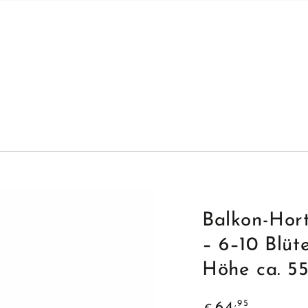
Balkon-Hort
– 6–10 Blüt
Höhe ca. 5
Regulärer
,95
64