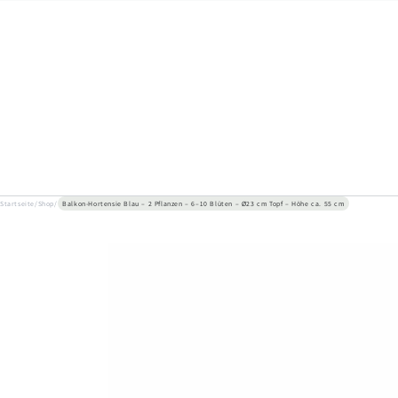
ZUM INHALT
SPRINGEN
Startseite
/
Shop
/
Balkon-Hortensie Blau – 2 Pflanzen – 6–10 Blüten – Ø23 cm Topf – Höhe ca. 55 cm
ZU DEN
PRODUKTINFORMATIONEN
SPRINGEN