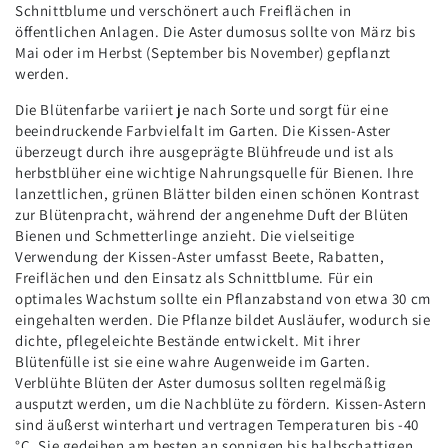
Schnittblume und verschönert auch Freiflächen in
cm
cm
öffentlichen Anlagen. Die Aster dumosus sollte von März bis
–
–
Mai oder im Herbst (September bis November) gepflanzt
Ø
Ø
werden.
9
9
cm
cm
Die Blütenfarbe variiert je nach Sorte und sorgt für eine
beeindruckende Farbvielfalt im Garten. Die Kissen-Aster
überzeugt durch ihre ausgeprägte Blühfreude und ist als
herbstblüher eine wichtige Nahrungsquelle für Bienen. Ihre
lanzettlichen, grünen Blätter bilden einen schönen Kontrast
zur Blütenpracht, während der angenehme Duft der Blüten
Bienen und Schmetterlinge anzieht. Die vielseitige
Verwendung der Kissen-Aster umfasst Beete, Rabatten,
Freiflächen und den Einsatz als Schnittblume. Für ein
optimales Wachstum sollte ein Pflanzabstand von etwa 30 cm
eingehalten werden. Die Pflanze bildet Ausläufer, wodurch sie
dichte, pflegeleichte Bestände entwickelt. Mit ihrer
Blütenfülle ist sie eine wahre Augenweide im Garten.
Verblühte Blüten der Aster dumosus sollten regelmäßig
ausputzt werden, um die Nachblüte zu fördern. Kissen-Astern
sind äußerst winterhart und vertragen Temperaturen bis -40
°C. Sie gedeihen am besten an sonnigen bis halbschattigen