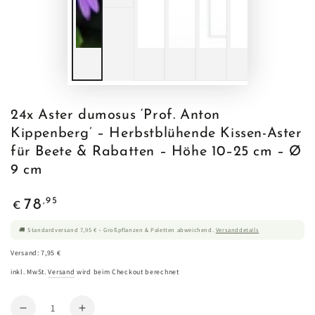
24x Aster dumosus ‘Prof. Anton
Kippenberg’ – Herbstblühende Kissen-Aster
für Beete & Rabatten – Höhe 10–25 cm – Ø
9 cm
Regulärer
,95
78
€
Preis
🚚 Standardversand 7,95 € – Großpflanzen & Paletten abweichend.
Versanddetails
Versand: 7,95 €
inkl. MwSt.
Versand
wird beim Checkout berechnet
Anzahl
Verringere
Erhöhe