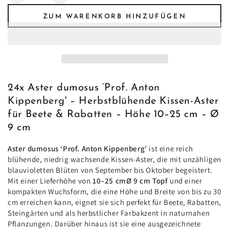
die
die
ZUM WARENKORB HINZUFÜGEN
Menge
Menge
für
für
24x
24x
Aster
Aster
dumosus
dumosus
‘Prof.
‘Prof.
Anton
Anton
24x Aster dumosus ‘Prof. Anton
Kippenberg’
Kippenberg’
Kippenberg' – Herbstblühende Kissen-Aster
–
–
für Beete & Rabatten – Höhe 10–25 cm – Ø
Herbstblühende
Herbstblühende
9 cm
Kissen-
Kissen-
Aster
Aster
Aster dumosus ‘Prof. Anton Kippenberg’
ist eine reich
für
für
blühende, niedrig wachsende Kissen-Aster, die mit unzähligen
Beete
Beete
blauvioletten Blüten von September bis Oktober begeistert.
&amp;
&amp;
Mit einer Lieferhöhe von
10–25 cmØ 9 cm Topf
und einer
Rabatten
Rabatten
kompakten Wuchsform, die eine Höhe und Breite von bis zu 30
–
–
cm erreichen kann, eignet sie sich perfekt für Beete, Rabatten,
Höhe
Höhe
Steingärten und als herbstlicher Farbakzent in naturnahen
10–
10–
Pflanzungen. Darüber hinaus ist sie eine ausgezeichnete
25
25