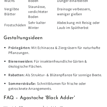
Wuchs
Boden
Dünger einarbeiten
Staunässe,
Vergilbte
Drainage verbessern,
verdichteter
Blätter
weniger gießen
Boden
Sehr kalter
Abdeckung mit Reisig oder
Frostschäden
Winter
Laub im Spätherbst
Gestaltungsideen
Präriegärten:
Mit Echinacea & Ziergräsern für naturhafte
Pflanzungen.
Bienenweiden:
Für insektenfreundliche Gärten &
ökologische Flächen.
Rabatten:
Als Struktur- & Blütenpflanze für sonnige Beete.
Sommersträuße:
Schnittblumen für frische oder
getrocknete Arrangements.
FAQ – Agastache 'Black Adder'