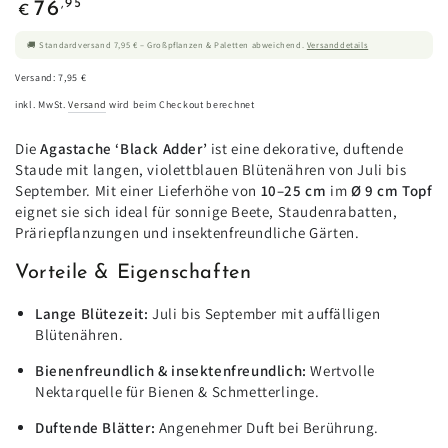
Regulärer
,95
76
€
Preis
🚚 Standardversand 7,95 € – Großpflanzen & Paletten abweichend.
Versanddetails
Versand: 7,95 €
inkl. MwSt.
Versand
wird beim Checkout berechnet
Die
Agastache ‘Black Adder’
ist eine dekorative, duftende
Staude mit langen, violettblauen Blütenähren von Juli bis
September. Mit einer Lieferhöhe von
10–25 cm
im
Ø 9 cm Topf
eignet sie sich ideal für sonnige Beete, Staudenrabatten,
Präriepflanzungen und insektenfreundliche Gärten.
Vorteile & Eigenschaften
Lange Blütezeit:
Juli bis September mit auffälligen
Blütenähren.
Bienenfreundlich & insektenfreundlich:
Wertvolle
Nektarquelle für Bienen & Schmetterlinge.
Duftende Blätter:
Angenehmer Duft bei Berührung.