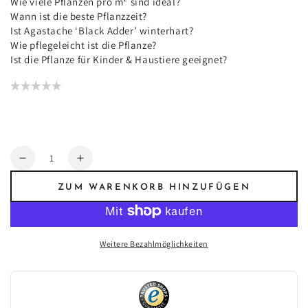
Wie viele Pflanzen pro m² sind ideal?
Wann ist die beste Pflanzzeit?
Ist Agastache ‘Black Adder’ winterhart?
Wie pflegeleicht ist die Pflanze?
Ist die Pflanze für Kinder & Haustiere geeignet?
Anzahl
Verringere
Erhöhe
die
die
ZUM WARENKORB HINZUFÜGEN
Menge
Menge
für
für
24x
24x
Agastache
Agastache
Weitere Bezahlmöglichkeiten
‘Black
‘Black
Adder’
Adder’
–
–
Bienenfreundliche
Bienenfreundliche