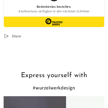
Duftnessel
Duftnessel
für
für
Beete
Beete
&amp;
&amp;
Rabatten
Rabatten
–
–
Höhe
Höhe
10–
10–
Share
25
25
cm
cm
–
–
Ø
Ø
9
9
cm
cm
Express yourself with
#wurzelwerkdesign