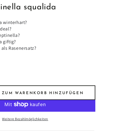
nella squalida
da winterhart?
ideal?
eptinella?
a giftig?
a als Rasenersatz?
ZUM WARENKORB HINZUFÜGEN
e
e
Weitere Bezahlmöglichkeiten
ella
da