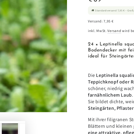
€
Preis
🚚 Standardversand 7,95 € – Gro
Versand: 7,95 €
inkl. MwSt.
Versand
wird b
24 × Leptinella squa
Bodendecker mit fei
ideal für Steingärte
en
Die
Leptinella squali
Teppichknopf oder R
schöner, niedrig wa
farnähnlichem Laub
.
Sie bildet dichte, we
Steingärten, Pflast
Mit ihrer filigranen 
Blättern und kleinen 
eine attraktive, pfl