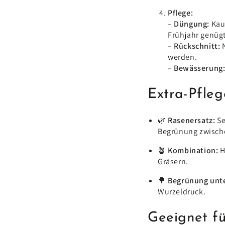
Pflege:
–
Düngung:
Kau
Frühjahr genügt
–
Rückschnitt:
N
werden.
–
Bewässerung
Extra-Pfleg
🌿
Rasenersatz:
Se
Begrünung zwische
🪴
Kombination:
H
Gräsern.
🌳
Begrünung unte
Wurzeldruck.
Geeignet fü