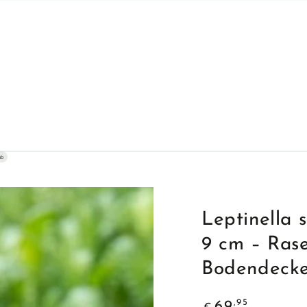
ub
Leptinella 
9 cm – Ras
Bodendecke
Regulärer
,95
69