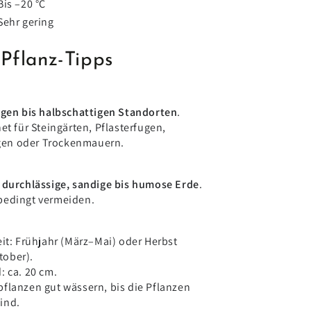
Bis –20 °C
Sehr gering
Pflanz-Tipps
gen bis halbschattigen Standorten
.
et für Steingärten, Pflasterfugen,
en oder Trockenmauern.
 durchlässige, sandige bis humose Erde
.
bedingt vermeiden.
eit: Frühjahr (März–Mai) oder Herbst
ober).
: ca. 20 cm.
flanzen gut wässern, bis die Pflanzen
ind.