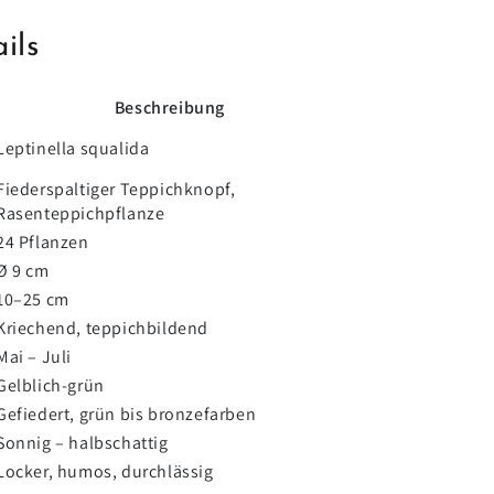
ils
Beschreibung
Leptinella squalida
Fiederspaltiger Teppichknopf,
Rasenteppichpflanze
24 Pflanzen
Ø 9 cm
10–25 cm
Kriechend, teppichbildend
Mai – Juli
Gelblich-grün
Gefiedert, grün bis bronzefarben
Sonnig – halbschattig
Locker, humos, durchlässig