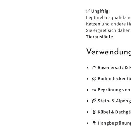
✅
Ungiftig:
Leptinella squalida i
Katzen und andere Ha
Sie eignet sich daher
Tierausläufe
.
Verwendung
🌱
Rasenersatz &
🌿
Bodendecker
fü
🧱
Begrünung von 
🌾
Stein- & Alpen
🪴
Kübel & Dachgä
🌳
Hangbegrünung