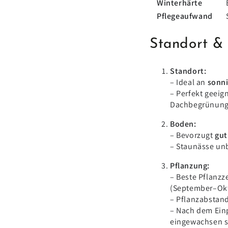
Winterhärte
Pflegeaufwand
Standort & 
Standort:
– Ideal an
sonni
– Perfekt geeign
Dachbegrünung
Boden:
– Bevorzugt
gut
– Staunässe un
Pflanzung:
– Beste Pflanzz
(September–Okt
– Pflanzabstand
– Nach dem Einp
eingewachsen s