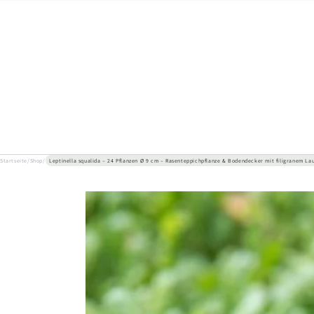
ZUM INHALT
SPRINGEN
Startseite
/
Shop
/
Leptinella squalida – 24 Pflanzen Ø 9 cm – Rasenteppichpflanze & Bodendecker mit filigranem La
ZU DEN
PRODUKTINFORMATIONEN
SPRINGEN