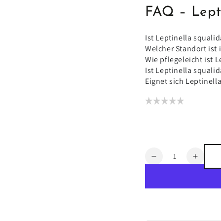
FAQ – Lepti
Ist Leptinella squali
Welcher Standort ist 
Wie pflegeleicht ist L
Ist Leptinella squalid
Eignet sich Leptinell
Anzahl
Verringere
Erhöh
die
die
Menge
Meng
für
für
Leptinella
Leptin
squalida
squali