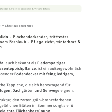
ßpflanzen & Paletten abweichend.
Versanddetails
eim Checkout berechnet
lida – Flächendeckender, trittfester
nem Farnlaub – Pflegeleicht, winterhart &
n
da
, auch bekannt als
Fiederspaltiger
asenteppichpflanze
, ist ein außergewöhnlich
chsender
Bodendecker mit feingliedrigem,
iche Teppiche, die sich hervorragend für
erfugen, Dachgärten und Gehwege
eignen.
Struktur, den zarten grün-bronzefarbenen
gelblichen Blüten im Sommer sorgt sie für
egeleichte Flächenbegrünung
.