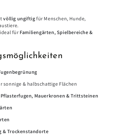
st
völlig ungiftig
für Menschen, Hunde,
ustiere.
 ideal für
Familiengärten, Spielbereiche &
smöglichkeiten
 Fugenbegrünung
r sonnige & halbschattige Flächen
Pflasterfugen, Mauerkronen & Trittsteinen
gärten
rten
 & Trockenstandorte