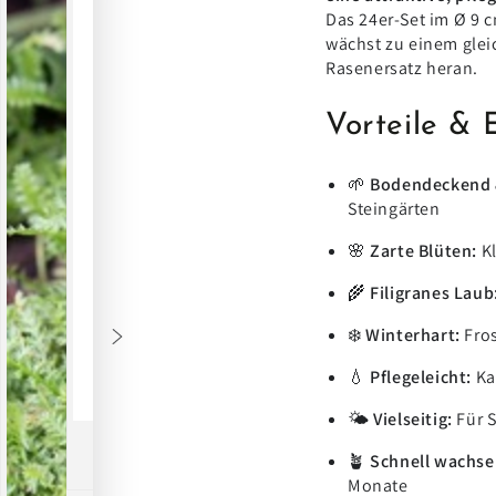
Das 24er-Set im Ø 9 c
wächst zu einem glei
Rasenersatz heran.
Vorteile & 
🌱
Bodendeckend &
Steingärten
🌸
Zarte Blüten:
Kl
🌾
Filigranes Laub
❄️
Winterhart:
Fros
💧
Pflegeleicht:
Ka
🌤️
Vielseitig:
Für S
🪴
Schnell wachse
Monate